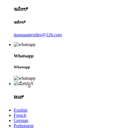
ಇಮೇಲ್
ಇಮೇಲ್
tianquantextiles@126.com
Whatsapp
Whatsapp
ಟಾಪ್
English
French
German
Portuguese