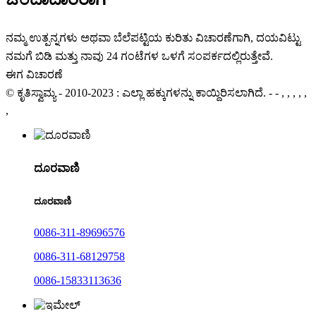
ನಮ್ಮ ಉತ್ಪನ್ನಗಳು ಅಥವಾ ಬೆಲೆಪಟ್ಟಿಯ ಕುರಿತು ವಿಚಾರಣೆಗಾಗಿ, ದಯವಿಟ್ಟು
ನಮಗೆ ಬಿಡಿ ಮತ್ತು ನಾವು 24 ಗಂಟೆಗಳ ಒಳಗೆ ಸಂಪರ್ಕದಲ್ಲಿರುತ್ತೇವೆ.
ಈಗ ವಿಚಾರಣೆ
© ಕೃತಿಸ್ವಾಮ್ಯ - 2010-2023 : ಎಲ್ಲಾ ಹಕ್ಕುಗಳನ್ನು ಕಾಯ್ದಿರಿಸಲಾಗಿದೆ. - - , , , , ,
,
ದೂರವಾಣಿ
ದೂರವಾಣಿ
0086-311-89696576
0086-311-68129758
0086-15833113636