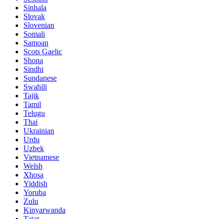
Sinhala
Slovak
Slovenian
Somali
Samoan
Scots Gaelic
Shona
Sindhi
Sundanese
Swahili
Tajik
Tamil
Telugu
Thai
Ukrainian
Urdu
Uzbek
Vietnamese
Welsh
Xhosa
Yiddish
Yoruba
Zulu
Kinyarwanda
Tatar