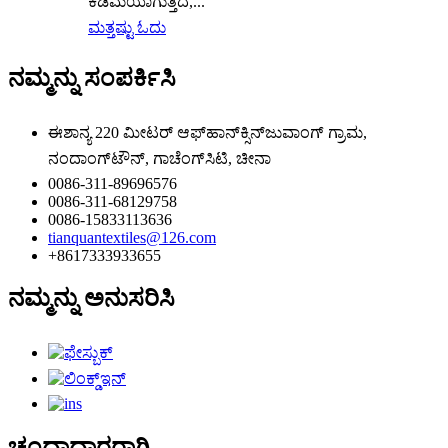
ಕಡಿಮೆಯಾಗುತ್ತಿದೆ,...
ಮತ್ತಷ್ಟು ಓದು
ನಮ್ಮನ್ನು ಸಂಪರ್ಕಿಸಿ
ಈಶಾನ್ಯ 220 ಮೀಟರ್ ಆಫ್‌ಹಾನ್‌ಕ್ಸಿನ್‌ಜುವಾಂಗ್ ಗ್ರಾಮ,
ನಂದಾಂಗ್‌ಟೌನ್, ಗಾಚೆಂಗ್‌ಸಿಟಿ, ಚೀನಾ
0086-311-89696576
0086-311-68129758
0086-15833113636
tianquantextiles@126.com
+8617333933655
ನಮ್ಮನ್ನು ಅನುಸರಿಸಿ
ಚಂದಾದಾರರಾಗಿ