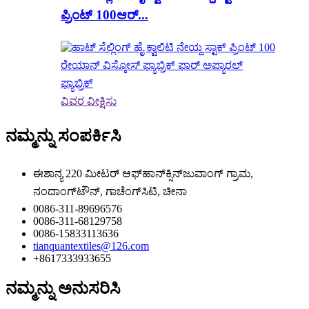
ಪ್ರಿಂಟ್ 100ಆರ್...
ವಿವರ ವೀಕ್ಷಿಸು
ನಮ್ಮನ್ನು ಸಂಪರ್ಕಿಸಿ
ಈಶಾನ್ಯ 220 ಮೀಟರ್ ಆಫ್‌ಹಾನ್‌ಕ್ಸಿನ್‌ಜುವಾಂಗ್ ಗ್ರಾಮ,
ನಂದಾಂಗ್‌ಟೌನ್, ಗಾಚೆಂಗ್‌ಸಿಟಿ, ಚೀನಾ
0086-311-89696576
0086-311-68129758
0086-15833113636
tianquantextiles@126.com
+8617333933655
ನಮ್ಮನ್ನು ಅನುಸರಿಸಿ