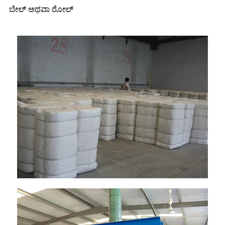
ಬೇಲ್ ಅಥವಾ ರೋಲ್