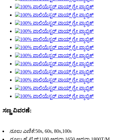
ಸಣ್ಣ ವಿವರಣೆ:
ನೂಲು ಎಣಿಕೆ:
50s, 60s, 80s,100s
ನೂಲು ಹೈ ಟ್ವಿಸ್ಟ್:
1100 ಅಥವಾ 1650 ಅಥವಾ 1800T/M